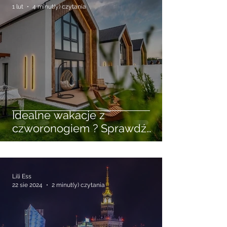
Atrakcje turystyczne - zainspiruj się
ARTYKUŁ SPONSOROWANY
1 lut
4 minut(y) czytania
Idealne wakacje z
czworonogiem ? Sprawdź
wynajem domków w
Niechorzu przyjaznych
zwierzętom
Lili Ess
22 sie 2024
2 minut(y) czytania