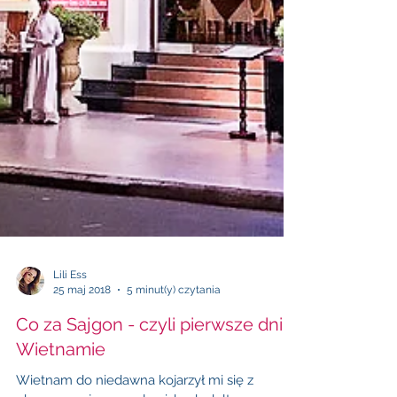
Lili Ess
25 maj 2018
5 minut(y) czytania
Co za Sajgon - czyli pierwsze dni w