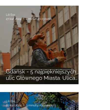
Zamek Pieskowa Skała
Lili Ess
27 kwi 2024
4 minut(y) czytania
Gdańsk - 5 najpiękniejszych
ulic Głównego Miasta. Ulica
Długa, Piwna, Mariacka ...