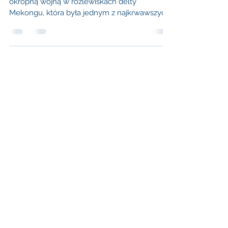
Wietnamie
Wietnam do niedawna kojarzył mi się z
okropną wojną w rozlewiskach delty
Mekongu, która była jednym z najkrwawszych
konfliktów...