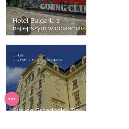
Hotel Bulgaria z
najlepszym widokiem na
Burgas
Lili Ess
4 lis 2021
2 minut(y) czytania