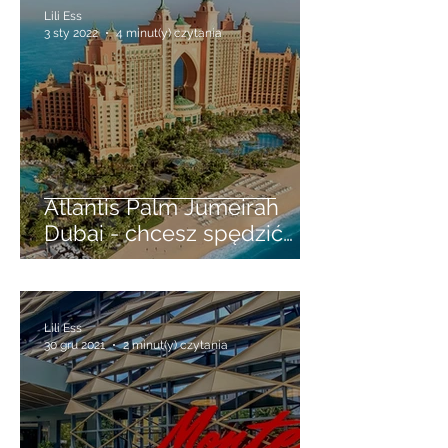
Lili Ess
3 sty 2022
4 minut(y) czytania
Atlantis Palm Jumeirah
Dubai - chcesz spędzić
dobę w luksusach -
wykorzystaj LAYOVER
Lili Ess
30 gru 2021
2 minut(y) czytania