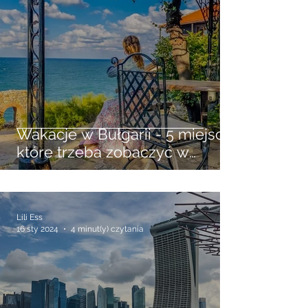
Lili Ess
20 kwi 2024
3 minut(y) czytania
Wakacje w Bułgarii - 5 miejsc
które trzeba zobaczyć w
antycznym Sozopolu
Lili Ess
16 sty 2024
4 minut(y) czytania