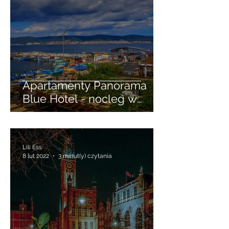
zwierzętom
Lili Ess
20 kwi 2024
2 minut(y) czytania
Apartamenty Panorama
Blue Hotel - nocleg w
Starym Mieście Nessebar
Lili Ess
8 lut 2022
3 minut(y) czytania