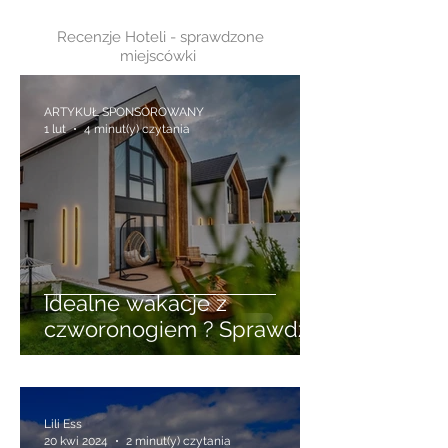
1
/
8
Recenzje Hoteli - sprawdzone
miejscówki
ARTYKUŁ SPONSOROWANY
1 lut
4 minut(y) czytania
Idealne wakacje z
czworonogiem ? Sprawdź
wynajem domków w
Niechorzu przyjaznych